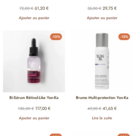
61,20
€
29,75
€
72,00
€
35,00
€
Ajouter au panier
Ajouter au panier
-10%
-15%
Bi-Sérum Rétinol-Like Yon-Ka
Brume Multi-protection Yon-Ka
117,00
€
41,65
€
130,00
€
49,00
€
Ajouter au panier
Lire la suite