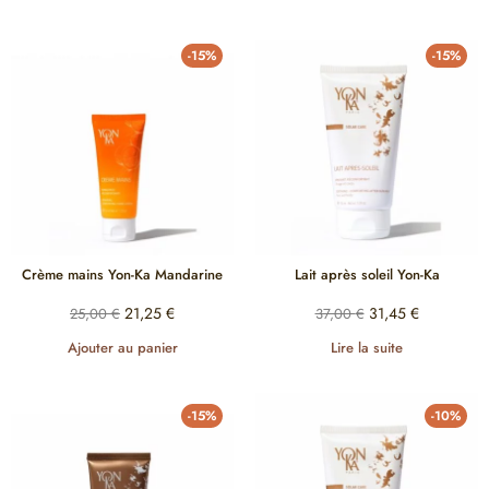
-15%
-15%
Crème mains Yon-Ka Mandarine
Lait après soleil Yon-Ka
21,25
€
31,45
€
25,00
€
37,00
€
Ajouter au panier
Lire la suite
-15%
-10%