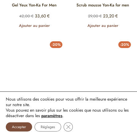
Gel Yeux Yon-Ka For Men
Scrub mousse Yon-Ka for men
33,60
€
23,20
€
42,00
€
29,00
€
Ajouter au panier
Ajouter au panier
-20%
-20%
Nous utilisons des cookies pour vous offrir la meilleure expérience
sur notre site.
Nutri crème Yon-Ka for men
Anti-âge Yon-Ka for men
Vous pouvez en savoir plus sur les cookies que nous utilisons ou les
désactiver dans les
paramètres
.
35,20
€
38,40
€
44,00
€
48,00
€
Fermer la bannière des cookies GDP
Ajouter au panier
Ajouter au panier
Accepter
Réglages