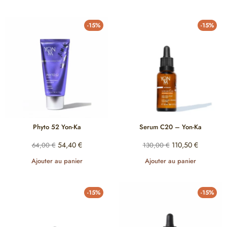
-15%
-15%
Phyto 52 Yon-Ka
Serum C20 – Yon-Ka
54,40
€
110,50
€
64,00
€
130,00
€
Ajouter au panier
Ajouter au panier
-15%
-15%