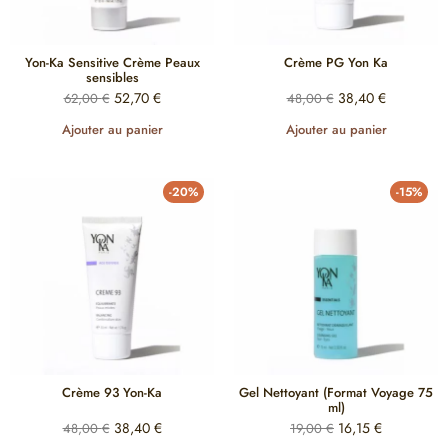
Yon-Ka Sensitive Crème Peaux
Crème PG Yon Ka
sensibles
52,70
€
38,40
€
62,00
€
48,00
€
Ajouter au panier
Ajouter au panier
-20%
-15%
Crème 93 Yon-Ka
Gel Nettoyant (Format Voyage 75
ml)
38,40
€
16,15
€
48,00
€
19,00
€