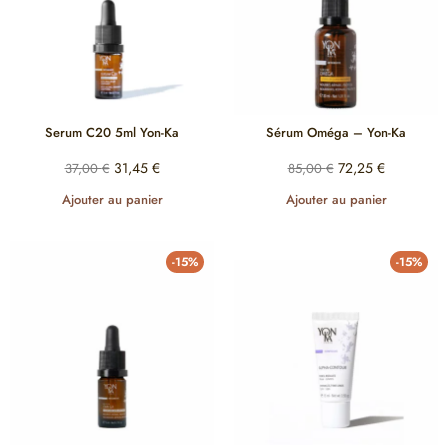
Serum C20 5ml Yon-Ka
Sérum Oméga – Yon-Ka
31,45
€
72,25
€
37,00
€
85,00
€
Ajouter au panier
Ajouter au panier
-15%
-15%