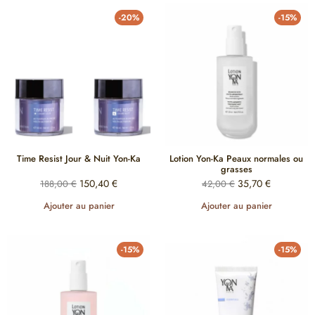
-20%
-15%
Time Resist Jour & Nuit Yon-Ka
Lotion Yon-Ka Peaux normales ou
grasses
150,40
€
35,70
€
188,00
€
42,00
€
Ajouter au panier
Ajouter au panier
-15%
-15%