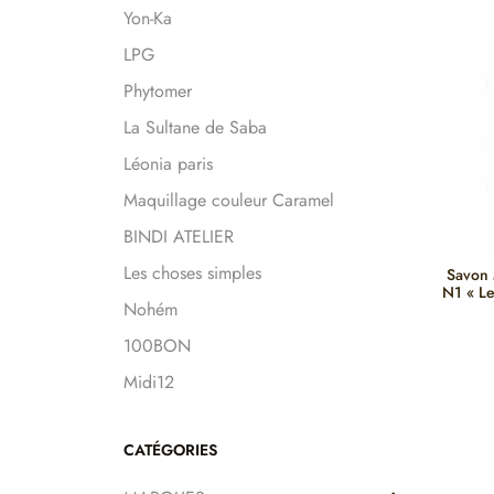
Yon-Ka
LPG
Phytomer
La Sultane de Saba
Léonia paris
Maquillage couleur Caramel
BINDI ATELIER
Les choses simples
Savon 
N1 « L
Nohém
100BON
Midi12
CATÉGORIES