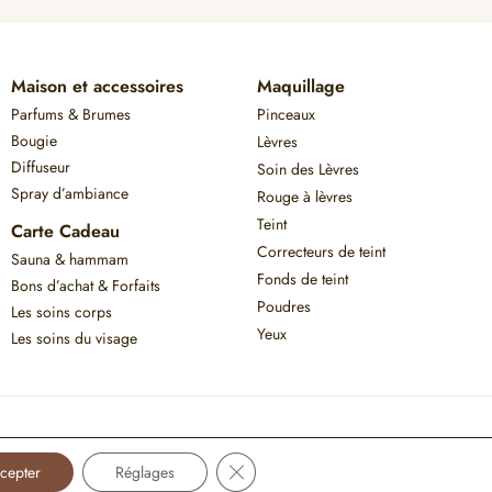
Maison et accessoires
Maquillage
Parfums & Brumes
Pinceaux
Bougie
Lèvres
Diffuseur
Soin des Lèvres
Spray d’ambiance
Rouge à lèvres
Teint
Carte Cadeau
Correcteurs de teint
Sauna & hammam
Fonds de teint
Bons d’achat & Forfaits
Poudres
Les soins corps
Yeux
Les soins du visage
Paiement 100% sécurisé
Fermer la bannière des cookies GDPR
cepter
Réglages