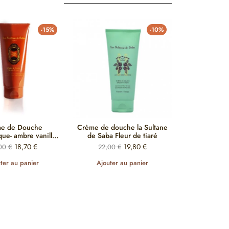
-15%
-10%
e de Douche
Crème de douche la Sultane
ue- ambre vanille
de Saba Fleur de tiaré
patchouli
18,70
€
19,80
€
,00
€
22,00
€
ter au panier
Ajouter au panier