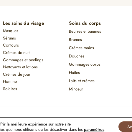
Les soins du visage
Soins du corps
Masques
Beurres et baumes
Sérums
Brumes
Contours
Crèmes mains
Crèmes de nuit
Douches
Gommages et peelings
Gommages corps
Nettoyants et lotions
Huiles
Crèmes de jour
Laits et crèmes
Homme
Solaires
Minceur
ir la meilleure expérience sur notre site.
Ac
on de Google s'appliquent.
ies que nous utilisons ou les désactiver dans les
paramètres
.