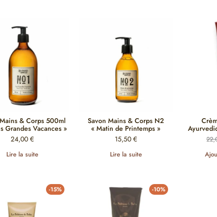
Mains & Corps 500ml
Savon Mains & Corps N2
Crèm
es Grandes Vacances »
« Matin de Printemps »
Ayurvediq
24,00
€
15,50
€
22
Lire la suite
Lire la suite
Ajou
-15%
-10%