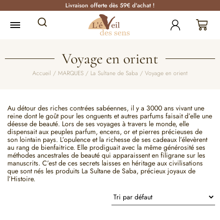
Livraison offerte dès 59€ d'achat !
Voyage en orient
Accueil
/
MARQUES
/
La Sultane de Saba
/ Voyage en orient
Au détour des riches contrées sabéennes, il y a 3000 ans vivant une
reine dont le goût pour les onguents et autres parfums faisait d’elle une
déesse de beauté. Lors de ses voyages à travers le monde, elle
dispensait aux peuples parfum, encens, or et pierres précieuses de
son lointain pays. L’opulence et la richesse de ses cadeaux l’élevèrent
au rang de bienfaitrice. Elle prodiguait avec la même générosité ses
méthodes ancestrales de beauté qui apparaissent en filigrane sur les
manuscrits. C’est de ces secrets laisses en héritage aux civilisations
que sont nés les produits La Sultane de Saba, précieux joyaux de
l’Histoire.