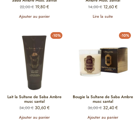
Saba Ambre Musc Santal
Ambre Musc Santal
19,80
€
12,60
€
22,00
€
14,00
€
Ajouter au panier
Lire la suite
-10%
-10%
Lait la Sultane de Saba Ambre
Bougie la Sultane de Saba Ambre
musc santal
musc santal
30,60
€
32,40
€
34,00
€
36,00
€
Ajouter au panier
Ajouter au panier