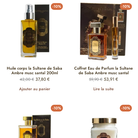
-10%
-10%
Huile corps la Sultane de Saba
Coffret Eau de Parfum la Sultane
Ambre musc santal 200ml
de Saba Ambre musc santal
37,80
€
53,91
€
42,00
€
59,90
€
Ajouter au panier
Lire la suite
-10%
-10%