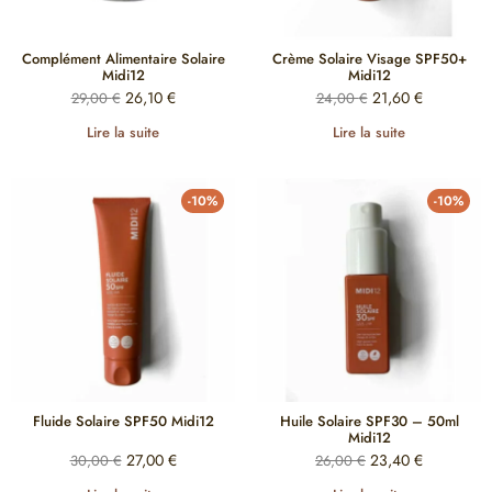
Complément Alimentaire Solaire
Crème Solaire Visage SPF50+
Midi12
Midi12
26,10
€
21,60
€
29,00
€
24,00
€
Lire la suite
Lire la suite
-10%
-10%
Fluide Solaire SPF50 Midi12
Huile Solaire SPF30 – 50ml
Midi12
27,00
€
23,40
€
30,00
€
26,00
€