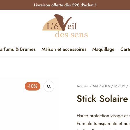
Livraison offerte dès 59€ d'achat !
arfums & Brumes
Maison et accessoires
Maquillage
Cart
-10%
Accueil
/
MARQUES
/
Midi12
/ 
Stick Solair
Haute protection visage et 
Formule transparente et 