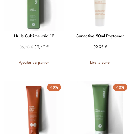
Huile Sublime Midi12
Sunactive 50ml Phytomer
32,40
€
39,95
€
36,00
€
Ajouter au panier
Lire la suite
-10%
-10%