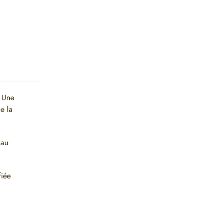
. Une
e la
 au
fiée