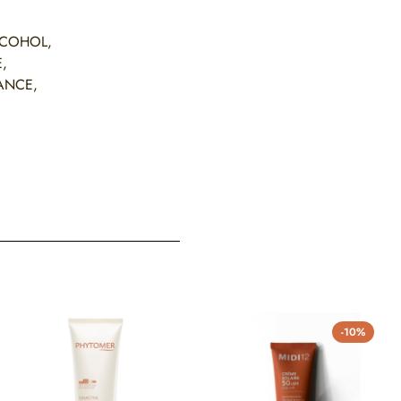
LCOHOL,
,
ANCE,
-10%