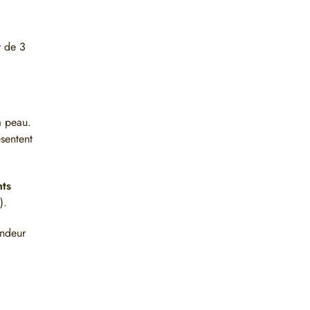
r de 3
la peau.
sentent
ts
).
ondeur