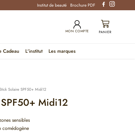
Institut de beauté
Brochure PDF
MON COMPTE
e Cadeau
L'institut
Les marques
Stick Solaire SPF50+ Midi12
e SPF50+ Midi12
zones sensibles
non comédogène