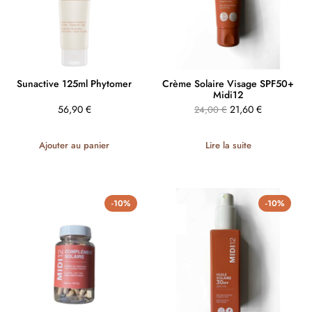
Sunactive 125ml Phytomer
Crème Solaire Visage SPF50+
Midi12
56,90
€
21,60
€
24,00
€
Ajouter au panier
Lire la suite
-10%
-10%