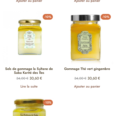
Ajouter au panier
Ajouter au panier
-10%
-10%
Sels de gommage la Sultane de
Gommage Thé vert gingembre
Saba Karité des Îles
30,60
€
30,60
€
34,00
€
34,00
€
Lire la suite
Ajouter au panier
-15%