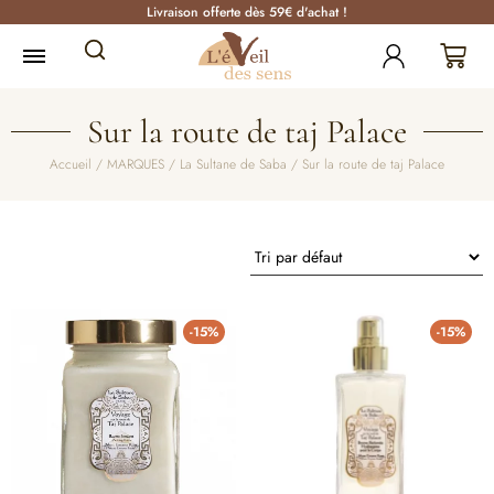
Livraison offerte dès 59€ d'achat !
Sur la route de taj Palace
Accueil
/
MARQUES
/
La Sultane de Saba
/ Sur la route de taj Palace
-15%
-15%