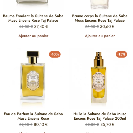
Baume Fondant la Sultane de Saba
Brume corps la Sultane de Saba
Musc Encens Rose Taj Palace
Musc Encens Rose Taj Palace
37,40
€
30,60
€
44,00
€
36,00
€
Ajouter au panier
Ajouter au panier
-10%
-15%
Eau de Parfum la Sultane de Saba
Huile la Sultane de Saba Musc
Musc Encens Rose
Encens Rose Taj Palace 200ml
80,10
€
35,70
€
89,00
€
42,00
€