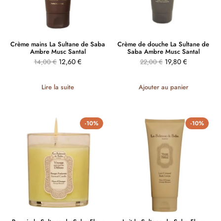
Crème mains La Sultane de Saba
Crème de douche La Sultane de
Ambre Musc Santal
Saba Ambre Musc Santal
12,60
€
19,80
€
14,00
€
22,00
€
Lire la suite
Ajouter au panier
-10%
-10%