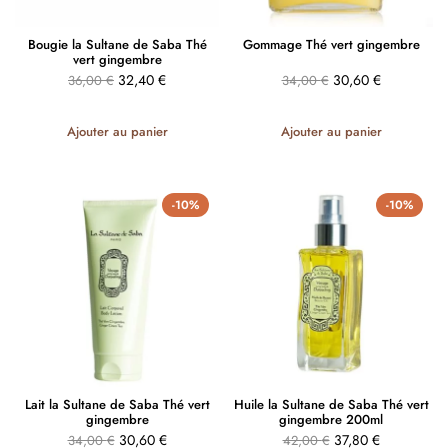
Bougie la Sultane de Saba Thé
Gommage Thé vert gingembre
vert gingembre
32,40
€
30,60
€
36,00
€
34,00
€
Ajouter au panier
Ajouter au panier
-10%
-10%
Lait la Sultane de Saba Thé vert
Huile la Sultane de Saba Thé vert
gingembre
gingembre 200ml
30,60
€
37,80
€
34,00
€
42,00
€