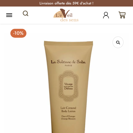
Livraison offerte dès 59€ d'achat !
-10%