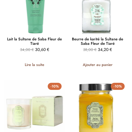
Lait la Sultane de Saba Fleur de
Beurre de karité la Sultane de
Tiaré
Saba Fleur de Tiaré
30,60
€
34,20
€
34,00
€
38,00
€
Lire la suite
Ajouter au panier
-10%
-10%