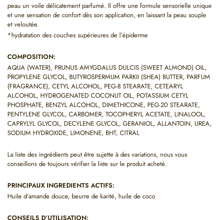
peau un voile délicatement parfumé. Il offre une formule sensorielle unique
et une sensation de confort dès son application, en laissant la peau souple
et veloutée.
*hydratation des couches supérieures de l’épiderme
COMPOSITION:
AQUA (WATER), PRUNUS AMYGDALUS DULCIS (SWEET ALMOND) OIL,
PROPYLENE GLYCOL, BUTYROSPERMUM PARKII (SHEA) BUTTER, PARFUM
(FRAGRANCE), CETYL ALCOHOL, PEG-8 STEARATE, CETEARYL
ALCOHOL, HYDROGENATED COCONUT OIL, POTASSIUM CETYL
PHOSPHATE, BENZYL ALCOHOL, DIMETHICONE, PEG-20 STEARATE,
PENTYLENE GLYCOL, CARBOMER, TOCOPHERYL ACETATE, LINALOOL,
CAPRYLYL GLYCOL, DECYLENE GLYCOL, GERANIOL, ALLANTOIN, UREA,
SODIUM HYDROXIDE, LIMONENE, BHT, CITRAL
La liste des ingrédients peut être sujette à des variations, nous vous
conseillons de toujours vérifier la liste sur le produit acheté.
PRINCIPAUX INGREDIENTS ACTIFS:
Huile d’amande douce, beurre de karité, huile de coco
CONSEILS D’UTILISATION: