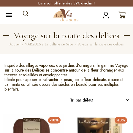
Livraison offerte dès 59€ d'achat !
Voyage sur la route des délices
Accueil
/
MARQUES
/
La Sultane de Saba
/ Voyage sur la route des délices
Inspirée des sillages vaporeux des jardins d’orangers, la gamme Voyage
sur la route des Délices se concentre autour de la fleur d’oranger aux
facettes ensoleillées et enveloppantes.
Idéale pour apaiser et rafraîchir la peau, cette fleur délicate, douce et
calmante est utilisée depuis des siècles en beauté pour ses multiples
bienfaits.
-10%
-10%