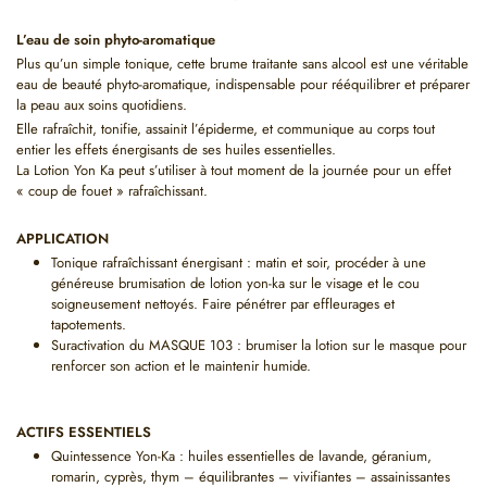
L’eau de soin phyto-aromatique
Plus qu’un simple tonique, cette brume traitante sans alcool est une véritable
eau de beauté phyto-aromatique, indispensable pour rééquilibrer et préparer
la peau aux soins quotidiens.
Elle rafraîchit, tonifie, assainit l’épiderme, et communique au corps tout
entier les effets énergisants de ses huiles essentielles.
La Lotion Yon Ka peut s’utiliser à tout moment de la journée pour un effet
« coup de fouet » rafraîchissant.
APPLICATION
Tonique rafraîchissant énergisant : matin et soir, procéder à une
généreuse brumisation de lotion yon-ka sur le visage et le cou
soigneusement nettoyés. Faire pénétrer par effleurages et
tapotements.
Suractivation du MASQUE 103 : brumiser la lotion sur le masque pour
renforcer son action et le maintenir humide.
ACTIFS ESSENTIELS
Quintessence Yon-Ka : huiles essentielles de lavande, géranium,
romarin, cyprès, thym – équilibrantes – vivifiantes – assainissantes