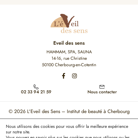
Eveil des sens
HAMMAM, SPA, SAUNA
14-16, rue Christine
50100 Cherbourg-en-Cotentin
02 33 94 21 59
Nous contacter
© 2026
L'Eveil des Sens – Institut de beauté à Cherbourg
Mon Compte
Mentions légales
CGV
Nous utilisons des cookies pour vous offrir la meilleure expérience
sur notre site.
Ce site est protégé par reCAPTCHA. Les règles de confidentialité et les conditions
Vous pouvez en savoir plus sur les cookies que nous utilisons ou les
d'utilisation de Google s'appliquent.