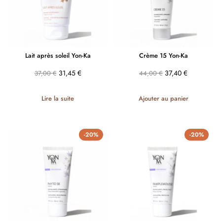
Lait après soleil Yon-Ka
Crème 15 Yon-Ka
31,45
€
37,40
€
37,00
€
44,00
€
Lire la suite
Ajouter au panier
-20%
-20%