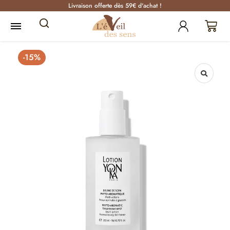
Livraison offerte dès 59€ d'achat !
-15%