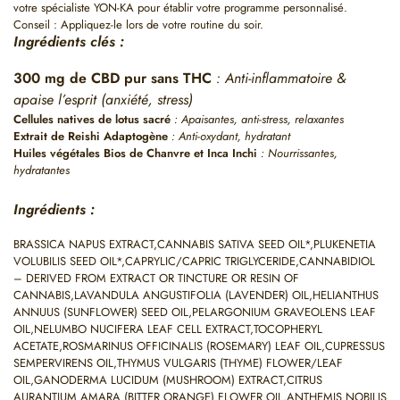
votre spécialiste YON-KA pour établir votre programme personnalisé.
Conseil : Appliquez-le lors de votre routine du soir.
Ingrédients clés :
300 mg de CBD pur sans THC
: Anti-inflammatoire &
apaise l’esprit (anxiété, stress)
Cellules natives de lotus sacré
: Apaisantes, anti-stress, relaxantes
Extrait de Reishi Adaptogène
: Anti-oxydant, hydratant
Huiles végétales Bios de Chanvre et Inca Inchi
: Nourrissantes,
hydratantes
Ingrédients :
BRASSICA NAPUS EXTRACT,CANNABIS SATIVA SEED OIL*,PLUKENETIA
VOLUBILIS SEED OIL*,CAPRYLIC/CAPRIC TRIGLYCERIDE,CANNABIDIOL
– DERIVED FROM EXTRACT OR TINCTURE OR RESIN OF
CANNABIS,LAVANDULA ANGUSTIFOLIA (LAVENDER) OIL,HELIANTHUS
ANNUUS (SUNFLOWER) SEED OIL,PELARGONIUM GRAVEOLENS LEAF
OIL,NELUMBO NUCIFERA LEAF CELL EXTRACT,TOCOPHERYL
ACETATE,ROSMARINUS OFFICINALIS (ROSEMARY) LEAF OIL,CUPRESSUS
SEMPERVIRENS OIL,THYMUS VULGARIS (THYME) FLOWER/LEAF
OIL,GANODERMA LUCIDUM (MUSHROOM) EXTRACT,CITRUS
AURANTIUM AMARA (BITTER ORANGE) FLOWER OIL,ANTHEMIS NOBILIS