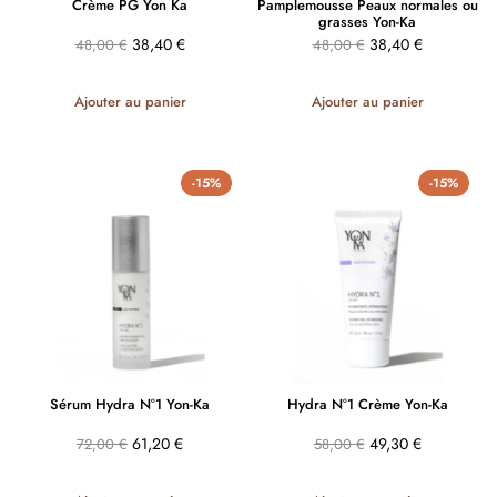
Crème PG Yon Ka
Pamplemousse Peaux normales ou
grasses Yon-Ka
38,40
€
38,40
€
48,00
€
48,00
€
Ajouter au panier
Ajouter au panier
-15%
-15%
Sérum Hydra N°1 Yon-Ka
Hydra N°1 Crème Yon-Ka
61,20
€
49,30
€
72,00
€
58,00
€