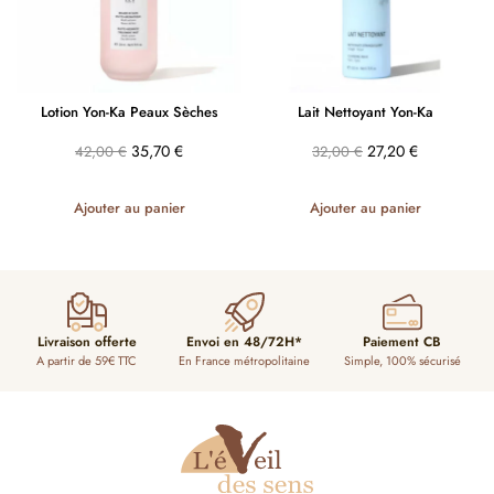
Lotion Yon-Ka Peaux Sèches
Lait Nettoyant Yon-Ka
35,70
€
27,20
€
42,00
€
32,00
€
Ajouter au panier
Ajouter au panier
Livraison offerte
Envoi en 48/72H*
Paiement CB
A partir de 59€ TTC
En France métropolitaine
Simple, 100% sécurisé