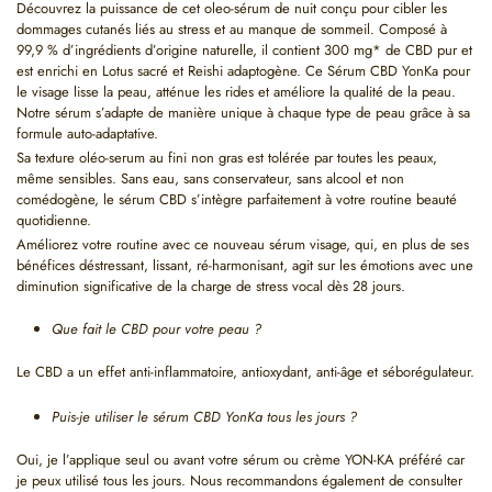
Découvrez la puissance de cet oleo-sérum de nuit conçu pour cibler les
dommages cutanés liés au stress et au manque de sommeil. Composé à
99,9 % d’ingrédients d’origine naturelle, il contient 300 mg* de CBD pur et
est enrichi en Lotus sacré et Reishi adaptogène. Ce Sérum CBD YonKa pour
le visage lisse la peau, atténue les rides et améliore la qualité de la peau.
Notre sérum s’adapte de manière unique à chaque type de peau grâce à sa
formule auto-adaptative.
Sa texture oléo-serum au fini non gras est tolérée par toutes les peaux,
même sensibles. Sans eau, sans conservateur, sans alcool et non
comédogène, le sérum CBD s’intègre parfaitement à votre routine beauté
quotidienne.
Améliorez votre routine avec ce nouveau sérum visage, qui, en plus de ses
bénéfices déstressant, lissant, ré-harmonisant, agit sur les émotions avec une
diminution significative de la charge de stress vocal dès 28 jours.
Que fait le CBD pour votre peau ?
Le CBD a un effet anti-inflammatoire, antioxydant, anti-âge et séborégulateur.
Puis-je utiliser le sérum CBD YonKa tous les jours ?
Oui, je l’applique seul ou avant votre sérum ou crème YON-KA préféré car
je peux utilisé tous les jours. Nous recommandons également de consulter