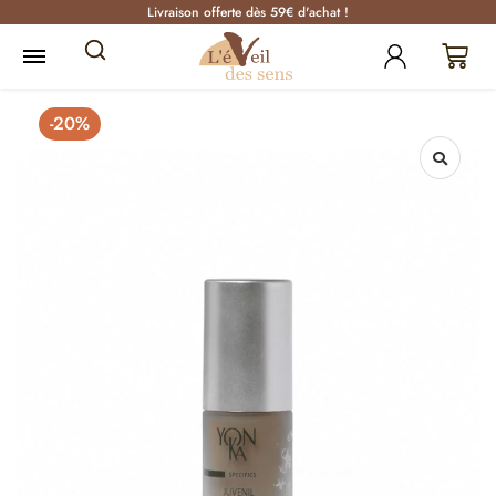
Livraison offerte dès 59€ d'achat !
-20%