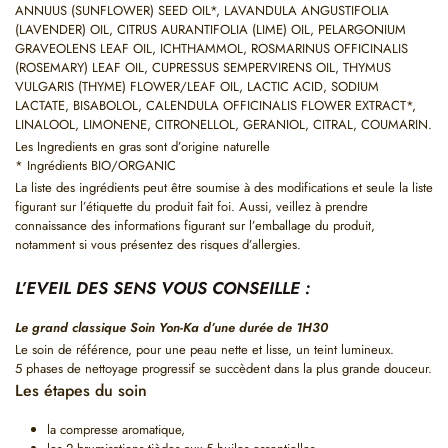
ANNUUS (SUNFLOWER) SEED OIL*, LAVANDULA ANGUSTIFOLIA
(LAVENDER) OIL, CITRUS AURANTIFOLIA (LIME) OIL, PELARGONIUM
GRAVEOLENS LEAF OIL, ICHTHAMMOL, ROSMARINUS OFFICINALIS
(ROSEMARY) LEAF OIL, CUPRESSUS SEMPERVIRENS OIL, THYMUS
VULGARIS (THYME) FLOWER/LEAF OIL, LACTIC ACID, SODIUM
LACTATE, BISABOLOL, CALENDULA OFFICINALIS FLOWER EXTRACT*,
LINALOOL, LIMONENE, CITRONELLOL, GERANIOL, CITRAL, COUMARIN.
Les Ingredients en gras sont d’origine naturelle
* Ingrédients BIO/ORGANIC
La liste des ingrédients peut être soumise à des modifications et seule la liste
figurant sur l’étiquette du produit fait foi. Aussi, veillez à prendre
connaissance des informations figurant sur l’emballage du produit,
notamment si vous présentez des risques d’allergies.
L’EVEIL DES SENS VOUS CONSEILLE :
Le grand classique
Soin Yon-Ka d’une durée de 1H30
Le soin de référence, pour une peau nette et lisse, un teint lumineux.
5 phases de nettoyage progressif se succèdent dans la plus grande douceur.
Les étapes du soin
la compresse aromatique,