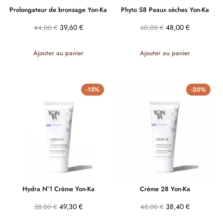
Prolongateur de bronzage Yon-Ka
Phyto 58 Peaux sèches Yon-Ka
39,60
€
48,00
€
44,00
€
60,00
€
Ajouter au panier
Ajouter au panier
-15%
-20%
Hydra N°1 Crème Yon-Ka
Crème 28 Yon-Ka
49,30
€
38,40
€
58,00
€
48,00
€