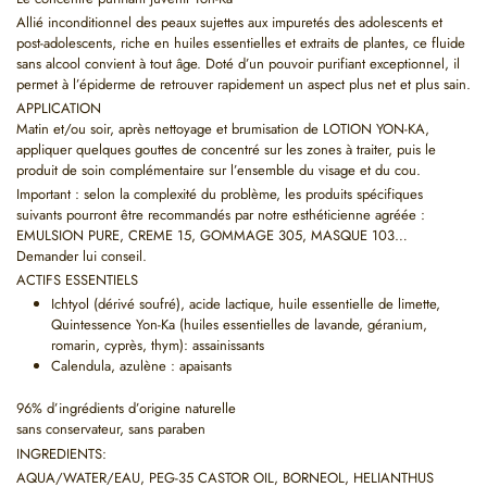
Allié inconditionnel des peaux sujettes aux impuretés des adolescents et
post-adolescents, riche en huiles essentielles et extraits de plantes, ce fluide
sans alcool convient à tout âge. Doté d’un pouvoir purifiant exceptionnel, il
permet à l’épiderme de retrouver rapidement un aspect plus net et plus sain.
APPLICATION
Matin et/ou soir, après nettoyage et brumisation de LOTION YON-KA,
appliquer quelques gouttes de concentré sur les zones à traiter, puis le
produit de soin complémentaire sur l’ensemble du visage et du cou.
Important : selon la complexité du problème, les produits spécifiques
suivants pourront être recommandés par notre esthéticienne agréée :
EMULSION PURE, CREME 15, GOMMAGE 305, MASQUE 103…
Demander lui conseil.
ACTIFS ESSENTIELS
Ichtyol (dérivé soufré), acide lactique, huile essentielle de limette,
Quintessence Yon-Ka (huiles essentielles de lavande, géranium,
romarin, cyprès, thym): assainissants
Calendula, azulène : apaisants
96% d’ingrédients d’origine naturelle
sans conservateur, sans paraben
INGREDIENTS:
AQUA/WATER/EAU, PEG-35 CASTOR OIL, BORNEOL, HELIANTHUS