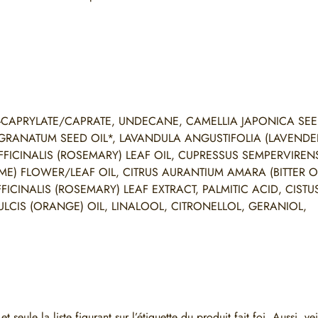
CAPRYLATE/CAPRATE, UNDECANE, CAMELLIA JAPONICA SEE
 GRANATUM SEED OIL*, LAVANDULA ANGUSTIFOLIA (LAVENDER
ICINALIS (ROSEMARY) LEAF OIL, CUPRESSUS SEMPERVIRENS
YME) FLOWER/LEAF OIL, CITRUS AURANTIUM AMARA (BITTER 
CINALIS (ROSEMARY) LEAF EXTRACT, PALMITIC ACID, CISTU
LCIS (ORANGE) OIL, LINALOOL, CITRONELLOL, GERANIOL,
 seule la liste figurant sur l’étiquette du produit fait foi. Aussi, vei