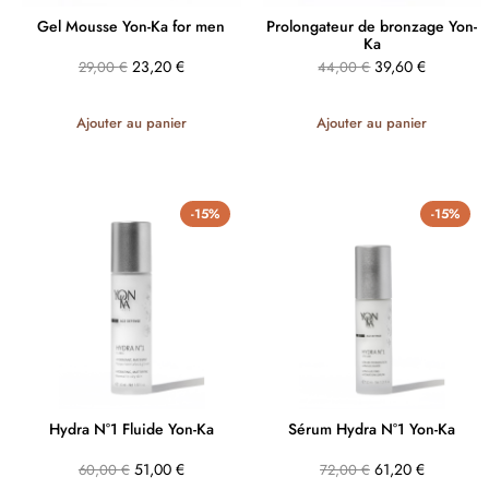
Gel Mousse Yon-Ka for men
Prolongateur de bronzage Yon-
Ka
23,20
€
39,60
€
29,00
€
44,00
€
Ajouter au panier
Ajouter au panier
-15%
-15%
Hydra N°1 Fluide Yon-Ka
Sérum Hydra N°1 Yon-Ka
51,00
€
61,20
€
60,00
€
72,00
€