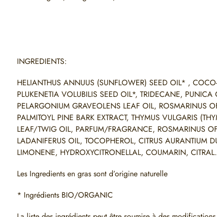
INGREDIENTS:
HELIANTHUS ANNUUS (SUNFLOWER) SEED OIL* , COCO-
PLUKENETIA VOLUBILIS SEED OIL*, TRIDECANE, PUNICA
PELARGONIUM GRAVEOLENS LEAF OIL, ROSMARINUS OFF
PALMITOYL PINE BARK EXTRACT, THYMUS VULGARIS (TH
LEAF/TWIG OIL, PARFUM/FRAGRANCE, ROSMARINUS OFFI
LADANIFERUS OIL, TOCOPHEROL, CITRUS AURANTIUM DU
LIMONENE, HYDROXYCITRONELLAL, COUMARIN, CITRAL.
Les Ingredients en gras sont d’origine naturelle
* Ingrédients BIO/ORGANIC
La liste des ingrédients peut être soumise à des modifications et