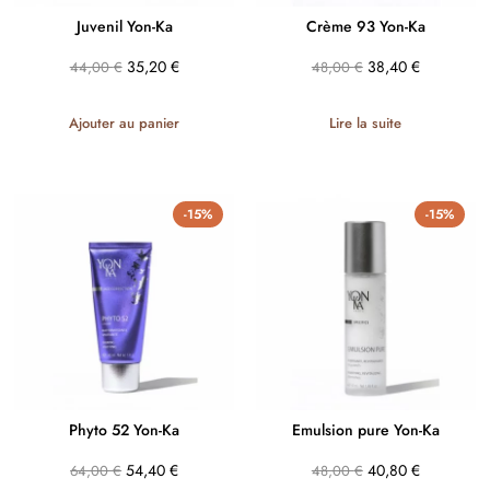
Juvenil Yon-Ka
Crème 93 Yon-Ka
35,20
€
38,40
€
44,00
€
48,00
€
Ajouter au panier
Lire la suite
-15%
-15%
Phyto 52 Yon-Ka
Emulsion pure Yon-Ka
54,40
€
40,80
€
64,00
€
48,00
€