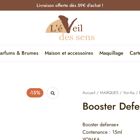
Livraison offerte dès 59€ d'achat !
arfums & Brumes
Maison et accessoires
Maquillage
Cart
-15%
Accueil
/
MARQUES
/
Yon-Ka
/ 
Booster Def
Booster defense+
Contenance : 15ml
YON-KA