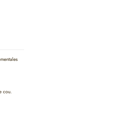
ementales
e cou.