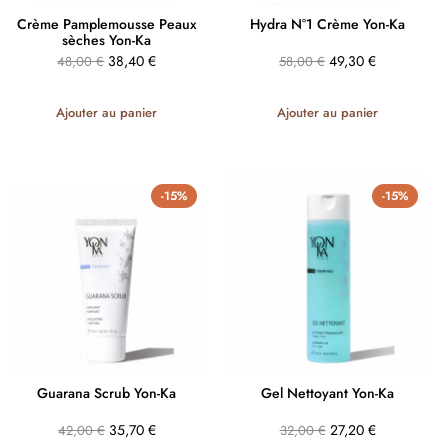
Crème Pamplemousse Peaux
Hydra N°1 Crème Yon-Ka
sèches Yon-Ka
38,40
€
49,30
€
48,00
€
58,00
€
Ajouter au panier
Ajouter au panier
-15%
-15%
Guarana Scrub Yon-Ka
Gel Nettoyant Yon-Ka
35,70
€
27,20
€
42,00
€
32,00
€