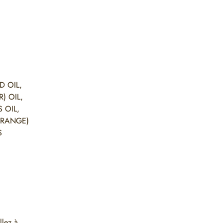
D OIL,
) OIL,
 OIL,
ORANGE)
S
llez à