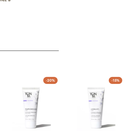
-20%
-15%