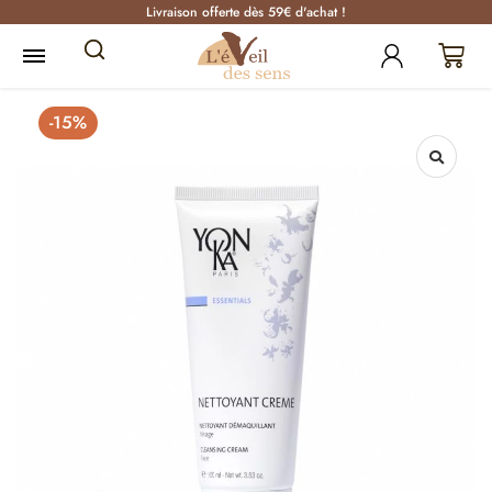
Livraison offerte dès 59€ d'achat !
-15%