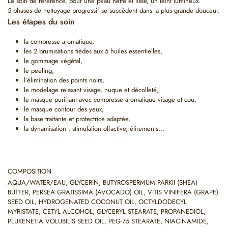
Le soin de référence, pour une peau nette et lisse, un teint lumineux.
5 phases de nettoyage progressif se succèdent dans la plus grande douceur.
Les étapes du soin
la compresse aromatique,
les 2 brumisations tièdes aux 5 huiles essentielles,
le gommage végétal,
le peeling,
l’élimination des points noirs,
le modelage relaxant visage, nuque et décolleté,
le masque purifiant avec compresse aromatique visage et cou,
le masque contour des yeux,
la base traitante et protectrice adaptée,
la dynamisation : stimulation olfactive, étirements…
COMPOSITION
AQUA/WATER/EAU, GLYCERIN, BUTYROSPERMUM PARKII (SHEA)
BUTTER, PERSEA GRATISSIMA (AVOCADO) OIL, VITIS VINIFERA (GRAPE)
SEED OIL, HYDROGENATED COCONUT OIL, OCTYLDODECYL
MYRISTATE, CETYL ALCOHOL, GLYCERYL STEARATE, PROPANEDIOL,
PLUKENETIA VOLUBILIS SEED OIL, PEG-75 STEARATE, NIACINAMIDE,