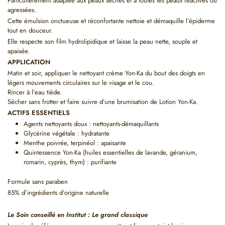
Particulièrement adaptée aux peaux sèches et à toutes les peaux réactives ou
agressées.
Cette émulsion onctueuse et réconfortante nettoie et démaquille l’épiderme
tout en douceur.
Elle respecte son film hydrolipidique et laisse la peau nette, souple et
apaisée.
APPLICATION
Matin et soir, appliquer le nettoyant crème Yon-Ka du bout des doigts en
légers mouvements circulaires sur le visage et le cou.
Rincer à l’eau tiède.
Sécher sans frotter et faire suivre d’une brumisation de Lotion Yon-Ka.
ACTIFS ESSENTIELS
Agents nettoyants doux : nettoyants-démaquillants
Glycérine végétale : hydratante
Menthe poivrée, terpinéol : apaisante
Quintessence Yon-Ka (huiles essentielles de lavande, géranium,
romarin, cyprès, thym) : purifiante
Formule sans paraben
85% d’ingrédients d’origine naturelle
Le Soin conseillé en Institut :
Le grand classique