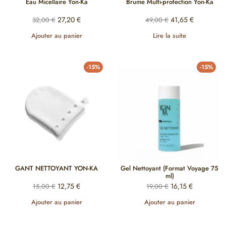
Eau Micellaire Yon-Ka
Brume Multi-protection Yon-Ka
27,20
€
41,65
€
32,00
€
49,00
€
Ajouter au panier
Lire la suite
-15%
-15%
GANT NETTOYANT YON-KA
Gel Nettoyant (Format Voyage 75
ml)
12,75
€
16,15
€
15,00
€
19,00
€
Ajouter au panier
Ajouter au panier