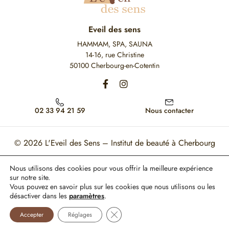
Eveil des sens
HAMMAM, SPA, SAUNA
14-16, rue Christine
50100 Cherbourg-en-Cotentin
02 33 94 21 59
Nous contacter
© 2026
L'Eveil des Sens – Institut de beauté à Cherbourg
Mon Compte
Mentions légales
CGV
Nous utilisons des cookies pour vous offrir la meilleure expérience
sur notre site.
Ce site est protégé par reCAPTCHA. Les règles de confidentialité et les conditions
Vous pouvez en savoir plus sur les cookies que nous utilisons ou les
d'utilisation de Google s'appliquent.
désactiver dans les
paramètres
.
Paiement 100% sécurisé
Fermer la bannière des cookies GDP
Accepter
Réglages