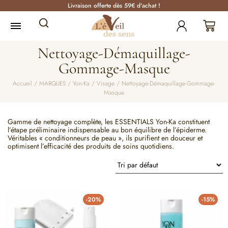
Livraison offerte dès 59€ d'achat !
Nettoyage-Démaquillage-
Gommage-Masque
Accueil
/
MARQUES
/
Yon-Ka
/
Visage
/ Nettoyage-Démaquillage-Gommage-
Masque
Gamme de nettoyage complète, les ESSENTIALS Yon-Ka constituent
l’étape préliminaire indispensable au bon équilibre de l’épiderme.
Véritables « conditionneurs de peau », ils purifient en douceur et
optimisent l’efficacité des produits de soins quotidiens.
-20%
-15%