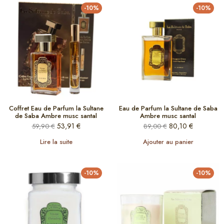
-10%
-10%
Coffret Eau de Parfum la Sultane
Eau de Parfum la Sultane de Saba
de Saba Ambre musc santal
Ambre musc santal
53,91
€
80,10
€
59,90
€
89,00
€
Lire la suite
Ajouter au panier
-10%
-10%