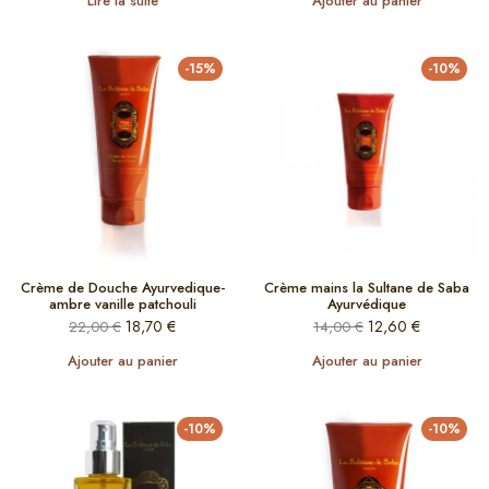
Lire la suite
Ajouter au panier
-15%
-10%
Crème de Douche Ayurvedique-
Crème mains la Sultane de Saba
ambre vanille patchouli
Ayurvédique
18,70
€
12,60
€
22,00
€
14,00
€
Ajouter au panier
Ajouter au panier
-10%
-10%