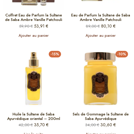
Coffret Eau de Parfum la Sultane
Eau de Parfum la Sultane de Saba
de Saba Ambre Vanille Patchouli
Ambre Vanille Patchouli
53,91
€
80,10
€
59,90
€
89,00
€
Ajouter au panier
Ajouter au panier
-15%
-10%
Huile la Sultane de Saba
Sels de Gommage la Sultane de
Ayurvédique oriental – 200ml
Saba Ayurvédique
35,70
€
30,60
€
42,00
€
34,00
€