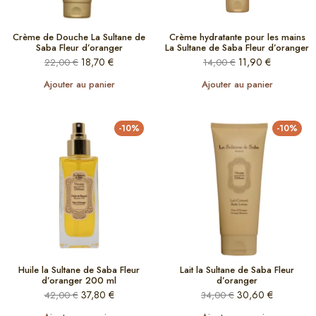
Crème de Douche La Sultane de
Crème hydratante pour les mains
Saba Fleur d’oranger
La Sultane de Saba Fleur d’oranger
18,70
€
11,90
€
22,00
€
14,00
€
Ajouter au panier
Ajouter au panier
-10%
-10%
Huile la Sultane de Saba Fleur
Lait la Sultane de Saba Fleur
d’oranger 200 ml
d’oranger
37,80
€
30,60
€
42,00
€
34,00
€