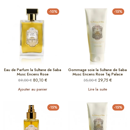
-10%
-15%
Eau de Parfum la Sultane de Saba
Gommage soie la Sultane de Saba
Musc Encens Rose
Musc Encens Rose Taj Palace
80,10
€
29,75
€
89,00
€
35,00
€
Ajouter au panier
Lire la suite
-15%
-15%