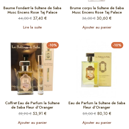
Baume Fondant la Sultane de Saba
Brume corps la Sultane de Saba
Musc Encens Rose Taj Palace
Musc Encens Rose Taj Palace
37,40
€
30,60
€
44,00
€
36,00
€
Lire la suite
Ajouter au panier
-10%
-10%
Coffret Eau de Parfum la Sultane
Eau de Parfum la Sultane de Saba
de Saba Fleur d’Oranger
Fleur d’Oranger
53,91
€
80,10
€
59,90
€
89,00
€
Ajouter au panier
Ajouter au panier