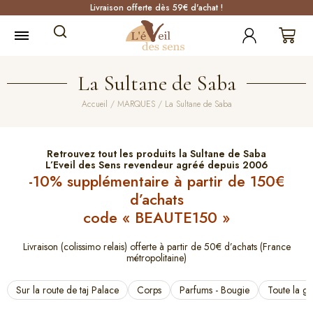
Livraison offerte dès 59€ d'achat !
La Sultane de Saba
Accueil
/
MARQUES
/ La Sultane de Saba
Retrouvez tout les produits la Sultane de Saba
L’Eveil des Sens revendeur agréé depuis 2006
-10% supplémentaire à partir de 150€
d’achats
code « BEAUTE150 »
Livraison (colissimo relais) offerte à partir de 50€ d’achats (France
métropolitaine)
Sur la route de taj Palace
Corps
Parfums - Bougie
Toute la g