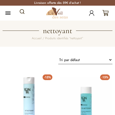
Livraison offerte dès 59€ d'achat !
nettoyant
Accueil
/ Produits identifiés “nettoyant”
-15%
-15%