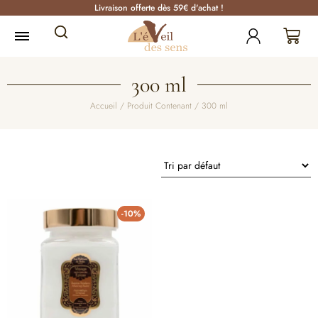
Livraison offerte dès 59€ d'achat !
300 ml
Accueil
/ Produit Contenant / 300 ml
-10%