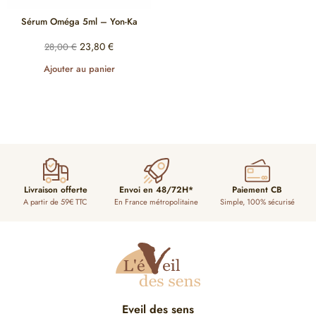
Sérum Oméga 5ml – Yon-Ka
23,80
€
28,00
€
Ajouter au panier
Livraison offerte
Envoi en 48/72H*
Paiement CB
A partir de 59€ TTC
En France métropolitaine
Simple, 100% sécurisé
Eveil des sens