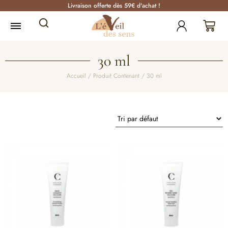
Livraison offerte dès 59€ d'achat !
30 ml
Accueil
/ Produit Contenant / 30 ml