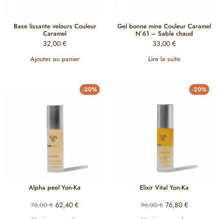
Base lissante velours Couleur
Gel bonne mine Couleur Caramel
Caramel
N°61 – Sable chaud
32,00
€
33,00
€
Ajouter au panier
Lire la suite
-20%
-20%
Alpha peel Yon-Ka
Elixir Vital Yon-Ka
62,40
€
76,80
€
78,00
€
96,00
€