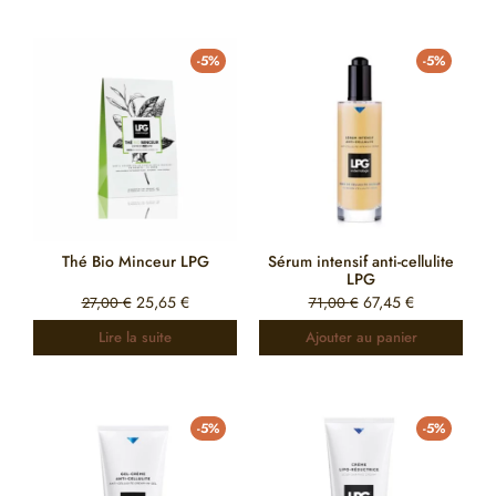
-5%
-5%
Thé Bio Minceur LPG
Sérum intensif anti-cellulite
LPG
25,65
€
67,45
€
27,00
€
71,00
€
Lire la suite
Ajouter au panier
-5%
-5%