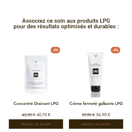
Associez ce soin aux produits LPG
pour des résultats optimisés et durables :
-5%
-5%
Concentré Drainant LPG
Crème fermeté galbante LPG
40,75
€
56,90
€
42,90
€
59,90
€
Ajouter au panier
Ajouter au panier