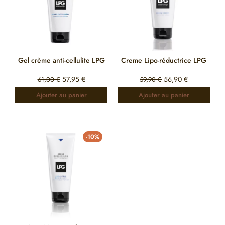
Gel crème anti-cellulite LPG
Creme Lipo-réductrice LPG
57,95
€
56,90
€
61,00
€
59,90
€
Ajouter au panier
Ajouter au panier
-10%