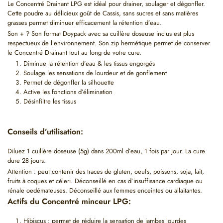
Le Concentré Drainant LPG est idéal pour drainer, soulager et dégonfler.
Cette poudre au délicieux goût de Cassis, sans sucres et sans matières
grasses permet diminuer efficacement la rétention d’eau.
Son + ? Son format Doypack avec sa cuillère doseuse inclus est plus
respectueux de l’environnement. Son zip hermétique permet de conserver
le Concentré Drainant tout au long de votre cure.
Diminue la rétention d’eau & les tissus engorgés
Soulage les sensations de lourdeur et de gonflement
Permet de dégonfler la silhouette
Active les fonctions d’élimination
Désinfiltre les tissus
Conseils d’utilisation:
Diluez 1 cuillère doseuse (5g) dans 200ml d’eau, 1 fois par jour. La cure
dure 28 jours.
Attention : peut contenir des traces de gluten, oeufs, poissons, soja, lait,
fruits à coques et céleri. Déconseillé en cas d’insuffisance cardiaque ou
rénale oedémateuses. Déconseillé aux femmes enceintes ou allaitantes.
Actifs du Concentré minceur LPG:
Hibiscus : permet de réduire la sensation de jambes lourdes