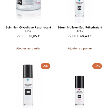
Soin Nuit Glycolique Resurfaçant
Sérum Huile-en-Eau Réhydratant
LPG
LPG
75,05
€
68,40
€
79,00
€
72,00
€
Ajouter au panier
Ajouter au panier
-5%
-5%