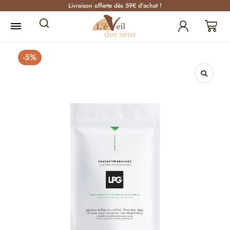
Livraison offerte dès 59€ d'achat !
-5%