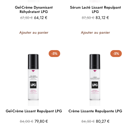
Gel-Crème Dynamisant
Sérum Lacté Lissant Repulpant
Réhydratant LPG
LPG
64,12
€
83,12
€
67,50
€
87,50
€
Ajouter au panier
Ajouter au panier
-5%
-5%
Gel-Crème Lissant Repulpant LPG
Crème Lissante Repulpante LPG
79,80
€
80,27
€
84,00
€
84,50
€