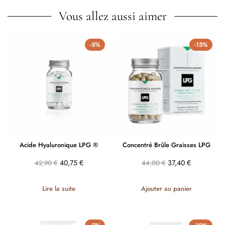
Vous allez aussi aimer
-5%
-15%
Acide Hyaluronique LPG ®
Concentré Brûle Graisses LPG
40,75
€
37,40
€
42,90
€
44,00
€
Lire la suite
Ajouter au panier