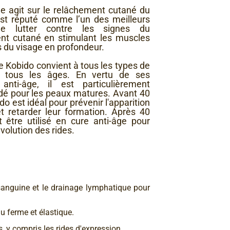
 agit sur le relâchement cutané du
est réputé comme l’un des meilleurs
e lutter contre les signes du
ment cutané en stimulant les muscles
us du visage en profondeur.
 Kobido convient à tous les types de
 tous les âges. En vertu de ses
 anti-âge, il est particulièrement
 pour les peaux matures. Avant 40
do est idéal pour prévenir l'apparition
et retarder leur formation. Après 40
t être utilisé en cure anti-âge pour
'évolution des rides.
n sanguine et le drainage lymphatique pour
au ferme et élastique.
es, y compris les rides d'expression.