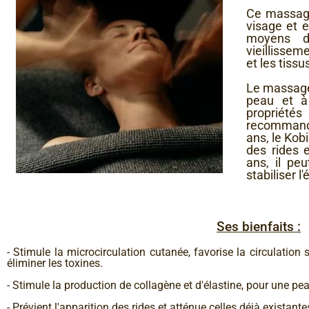
Ce massage
visage et 
moyens d
vieillisse
et les tiss
Le massage
peau et à
propriétés
recommandé
ans, le Kobi
des rides 
ans, il peu
stabiliser l
Ses bienfaits :
- Stimule la microcirculation cutanée, favorise la circulatio
éliminer les toxines.
- Stimule la production de collagène et d'élastine, pour une pe
- Prévient l'apparition des rides et atténue celles déjà existant