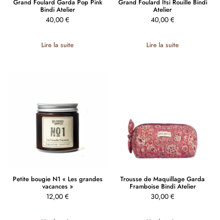
Grand Foulard Garda Pop Pink
Grand Foulard Itsi Rouille Bindi
Bindi Atelier
Atelier
40,00
€
40,00
€
Lire la suite
Lire la suite
Petite bougie N1 « Les grandes
Trousse de Maquillage Garda
vacances »
Framboise Bindi Atelier
12,00
€
30,00
€