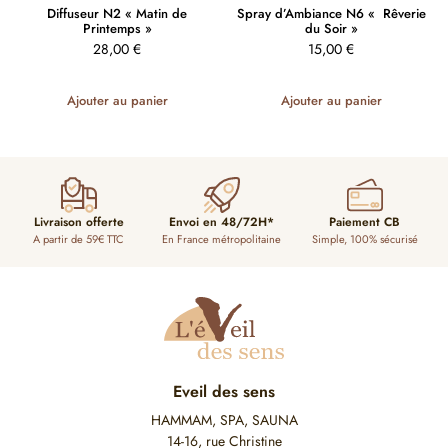
Diffuseur N2 « Matin de
Spray d’Ambiance N6 « Rêverie
Printemps »
du Soir »
28,00
€
15,00
€
Ajouter au panier
Ajouter au panier
Livraison offerte
Envoi en 48/72H*
Paiement CB
A partir de 59€ TTC
En France métropolitaine
Simple, 100% sécurisé
Eveil des sens
HAMMAM, SPA, SAUNA
14-16, rue Christine