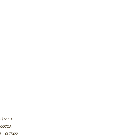
E) SEED
 (COCOA)
 – CI 77492