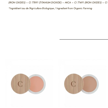
(IRON OXIDES) – CI 77891 (TITANIUM DIOXIDE) – MICA – CI 77491 (IRON OXIDES) – C
*Ingrédient issu de l’Agriculture Biologique / Ingredient from Organic Farming