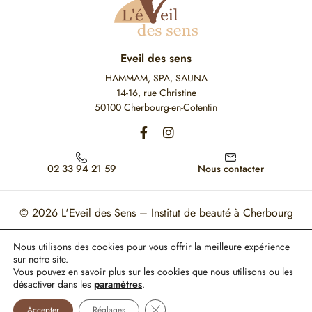
Eveil des sens
HAMMAM, SPA, SAUNA
14-16, rue Christine
50100 Cherbourg-en-Cotentin
02 33 94 21 59
Nous contacter
© 2026
L'Eveil des Sens – Institut de beauté à Cherbourg
Mon Compte
Mentions légales
CGV
Nous utilisons des cookies pour vous offrir la meilleure expérience
sur notre site.
Ce site est protégé par reCAPTCHA. Les règles de confidentialité et les conditions
Vous pouvez en savoir plus sur les cookies que nous utilisons ou les
d'utilisation de Google s'appliquent.
désactiver dans les
paramètres
.
Paiement 100% sécurisé
Fermer la bannière des cookies GDP
Accepter
Réglages