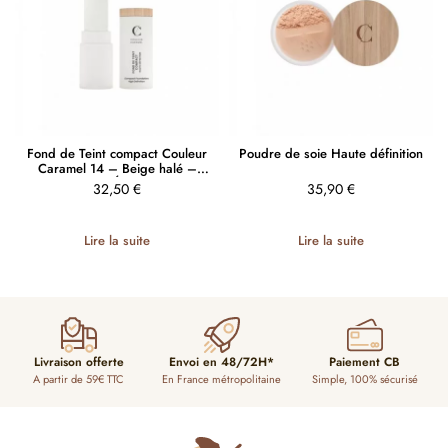
Fond de Teint compact Couleur
Poudre de soie Haute définition
Caramel 14 – Beige halé –
HAUTE DÉFINITION
32,50
€
35,90
€
Lire la suite
Lire la suite
Livraison offerte
Envoi en 48/72H*
Paiement CB
A partir de 59€ TTC
En France métropolitaine
Simple, 100% sécurisé