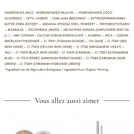
INGRÉDIENTS (INCI) : HYDROGENATED PALM OIL – HYDROGENATED COCO-
GLYCERIDES – CETYL LAURATE – CERA ALBA (BEESWAX)* – BUTYROSPERMUM PARKII
BUTTER (SHEA BUTTER)* – ARGANIA SPINOSA SHELL POWDER* – TRIHYDROXYSTEARIN
– BISABOLOL – TOCOPHEROL (MIXED) – HELIANTHUS ANNUUS (SUNFLOWER) SEED OIL
[+ / – MAY CONTAIN : CALCIUM SODIUM BOROSILICATE – ALUMINA – MICA – SODIUM
RIBOFLAVIN PHOSPHATE – CI 77891 (TITANIUM DIOXIDE) – TIN OXIDE – CI 77491 (RED
IRON OXIDE) – CI 77492 (YELLOW IRON OXIDE) – CI 77742 (MANGANESE VIOLET) –
TALC – CI 77499 (BLACK IRON OXIDE) – CI 75470 (CARMINE) – CI 77007 (ULTRAMARINE
BLUE) – CI 77510 (FERRIC AMMONIUM FERROCYANIDE) – CI 77288 (CHROMIUM OXIDE
GREEN) – CI 77289 (CHROMIUM HYDROXIDE GREEN)]
*Ingrédient issu de l’Agriculture Biologique / Ingredient from Organic Farming
Vous allez aussi aimer