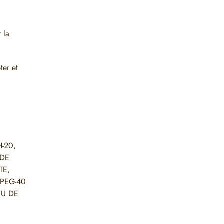
 la
ter et
-20,
IDE
TE,
 PEG-40
AU DE