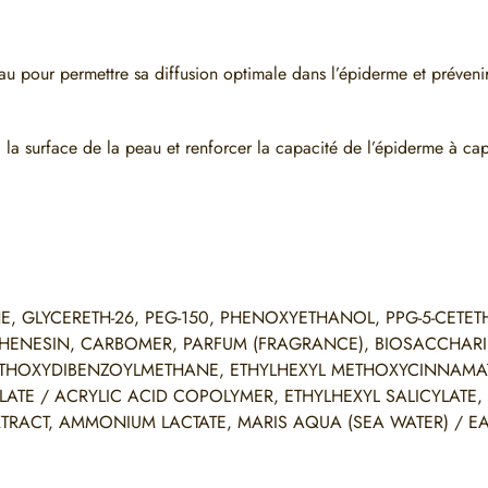
eau pour permettre sa diffusion optimale dans l’épiderme et prévenir
 la surface de la peau et renforcer la capacité de l’épiderme à cap
E, GLYCERETH-26, PEG-150, PHENOXYETHANOL, PPG-5-CETETH
PHENESIN, CARBOMER, PARFUM (FRAGRANCE), BIOSACCHAR
METHOXYDIBENZOYLMETHANE, ETHYLHEXYL METHOXYCINNAMA
LATE / ACRYLIC ACID COPOLYMER, ETHYLHEXYL SALICYLATE,
TRACT, AMMONIUM LACTATE, MARIS AQUA (SEA WATER) / E