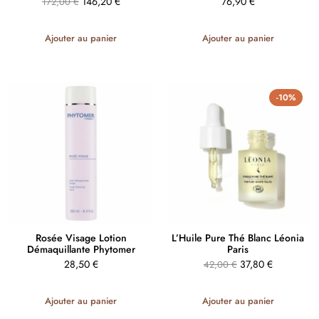
146,20
€
76,90
€
172,00
€
Ajouter au panier
Ajouter au panier
-10%
Rosée Visage Lotion
L’Huile Pure Thé Blanc Léonia
Démaquillante Phytomer
Paris
28,50
€
37,80
€
42,00
€
Ajouter au panier
Ajouter au panier