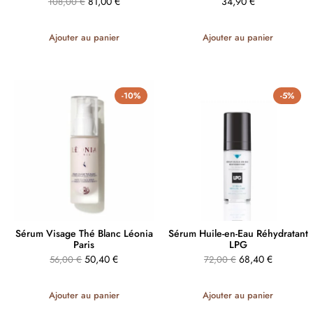
81,00
€
34,90
€
108,00
€
Ajouter au panier
Ajouter au panier
-10%
-5%
Sérum Visage Thé Blanc Léonia
Sérum Huile-en-Eau Réhydratant
Paris
LPG
50,40
€
68,40
€
56,00
€
72,00
€
Ajouter au panier
Ajouter au panier