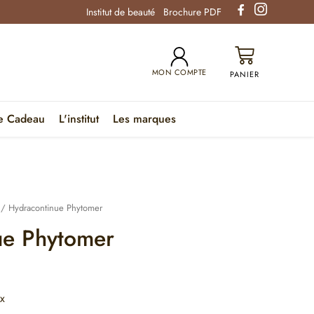
Institut de beauté
Brochure PDF
MON COMPTE
e Cadeau
L'institut
Les marques
/ Hydracontinue Phytomer
ue Phytomer
x