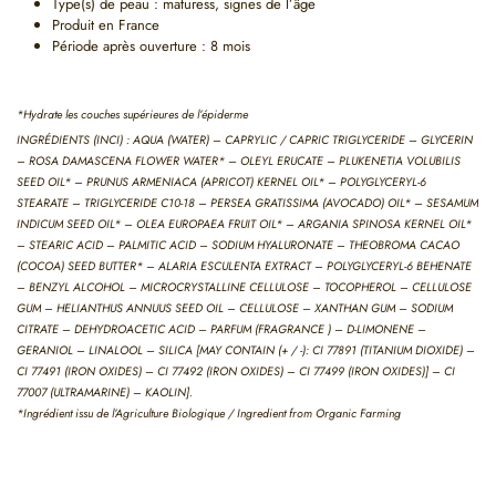
Type(s) de peau : maturess, signes de l’âge
Produit en France
Période après ouverture : 8 mois
*Hydrate les couches supérieures de l’épiderme
INGRÉDIENTS (INCI) : AQUA (WATER) – CAPRYLIC / CAPRIC TRIGLYCERIDE – GLYCERIN
– ROSA DAMASCENA FLOWER WATER* – OLEYL ERUCATE – PLUKENETIA VOLUBILIS
SEED OIL* – PRUNUS ARMENIACA (APRICOT) KERNEL OIL* – POLYGLYCERYL-6
STEARATE – TRIGLYCERIDE C10-18 – PERSEA GRATISSIMA (AVOCADO) OIL* – SESAMUM
INDICUM SEED OIL* – OLEA EUROPAEA FRUIT OIL* – ARGANIA SPINOSA KERNEL OIL*
– STEARIC ACID – PALMITIC ACID – SODIUM HYALURONATE – THEOBROMA CACAO
(COCOA) SEED BUTTER* – ALARIA ESCULENTA EXTRACT – POLYGLYCERYL-6 BEHENATE
– BENZYL ALCOHOL – MICROCRYSTALLINE CELLULOSE – TOCOPHEROL – CELLULOSE
GUM – HELIANTHUS ANNUUS SEED OIL – CELLULOSE – XANTHAN GUM – SODIUM
CITRATE – DEHYDROACETIC ACID – PARFUM (FRAGRANCE ) – D-LIMONENE –
GERANIOL – LINALOOL – SILICA [MAY CONTAIN (+ / -): CI 77891 (TITANIUM DIOXIDE) –
CI 77491 (IRON OXIDES) – CI 77492 (IRON OXIDES) – CI 77499 (IRON OXIDES)] – CI
77007 (ULTRAMARINE) – KAOLIN].
*Ingrédient issu de l’Agriculture Biologique / Ingredient from Organic Farming