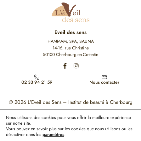
Eveil des sens
HAMMAM, SPA, SAUNA
14-16, rue Christine
50100 Cherbourg-en-Cotentin
02 33 94 21 59
Nous contacter
© 2026
L'Eveil des Sens – Institut de beauté à Cherbourg
Mon Compte
Mentions légales
CGV
Nous utilisons des cookies pour vous offrir la meilleure expérience
sur notre site.
Ce site est protégé par reCAPTCHA. Les règles de confidentialité et les conditions
Vous pouvez en savoir plus sur les cookies que nous utilisons ou les
d'utilisation de Google s'appliquent.
désactiver dans les
paramètres
.
Paiement 100% sécurisé