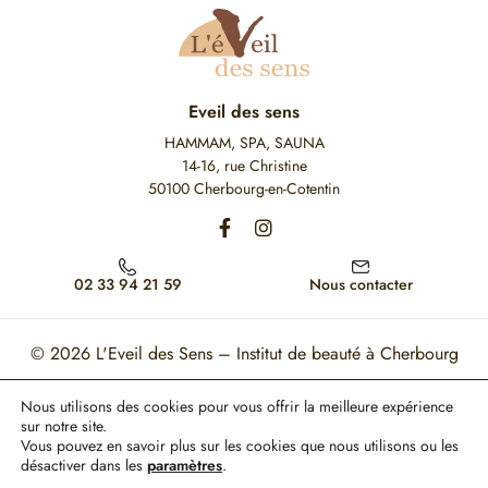
Eveil des sens
HAMMAM, SPA, SAUNA
14-16, rue Christine
50100 Cherbourg-en-Cotentin
02 33 94 21 59
Nous contacter
© 2026
L'Eveil des Sens – Institut de beauté à Cherbourg
Mon Compte
Mentions légales
CGV
Nous utilisons des cookies pour vous offrir la meilleure expérience
sur notre site.
Ce site est protégé par reCAPTCHA. Les règles de confidentialité et les conditions
Vous pouvez en savoir plus sur les cookies que nous utilisons ou les
d'utilisation de Google s'appliquent.
désactiver dans les
paramètres
.
Paiement 100% sécurisé