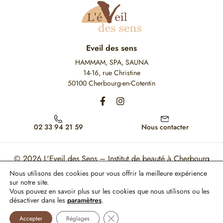
Eveil des sens
HAMMAM, SPA, SAUNA
14-16, rue Christine
50100 Cherbourg-en-Cotentin
02 33 94 21 59
Nous contacter
© 2026
L'Eveil des Sens – Institut de beauté à Cherbourg
Nous utilisons des cookies pour vous offrir la meilleure expérience
Mon Compte
Mentions légales
CGV
sur notre site.
Vous pouvez en savoir plus sur les cookies que nous utilisons ou les
Ce site est protégé par reCAPTCHA. Les règles de confidentialité et les conditions
désactiver dans les
paramètres
.
d'utilisation de Google s'appliquent.
Fermer la bannière des cookies GDP
Paiement 100% sécurisé
Accepter
Réglages