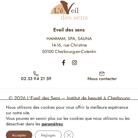
Eveil des sens
HAMMAM, SPA, SAUNA
14-16, rue Christine
50100 Cherbourg-en-Cotentin
02 33 94 21 59
Nous contacter
© 2026
L'Eveil des Sens – Institut de beauté à Cherbourg
Nous utilisons des cookies pour vous offrir la meilleure expérience
Mon Compte
Mentions légales
CGV
sur notre site.
Vous pouvez en savoir plus sur les cookies que nous utilisons ou les
Ce site est protégé par reCAPTCHA. Les règles de confidentialité et les conditions
désactiver dans les
paramètres
.
d'utilisation de Google s'appliquent.
Fermer la bannière des cookies GDP
Paiement 100% sécurisé
Accepter
Réglages