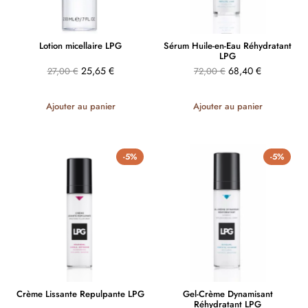
Lotion micellaire LPG
Sérum Huile-en-Eau Réhydratant
LPG
25,65
€
68,40
€
27,00
€
72,00
€
Ajouter au panier
Ajouter au panier
-5%
-5%
Crème Lissante Repulpante LPG
Gel-Crème Dynamisant
Réhydratant LPG