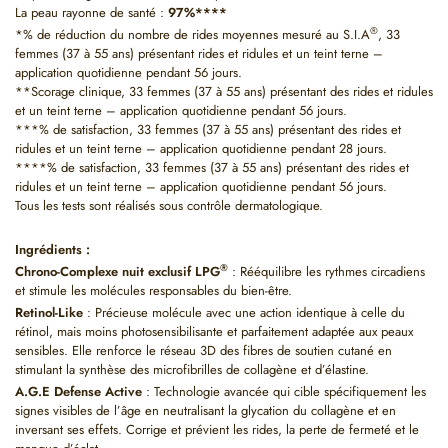
La peau rayonne de santé :
97%****
®
*% de réduction du nombre de rides moyennes mesuré au S.I.A
, 33
femmes (37 à 55 ans) présentant rides et ridules et un teint terne –
application quotidienne pendant 56 jours.
**Scorage clinique, 33 femmes (37 à 55 ans) présentant des rides et ridules
et un teint terne – application quotidienne pendant 56 jours.
***% de satisfaction, 33 femmes (37 à 55 ans) présentant des rides et
ridules et un teint terne – application quotidienne pendant 28 jours.
****% de satisfaction, 33 femmes (37 à 55 ans) présentant des rides et
ridules et un teint terne – application quotidienne pendant 56 jours.
Tous les tests sont réalisés sous contrôle dermatologique.
Ingrédients :
®
Chrono-Complexe nuit exclusif LPG
: Rééquilibre les rythmes circadiens
et stimule les molécules responsables du bien-être.
Retinol-Like
: Précieuse molécule avec une action identique à celle du
rétinol, mais moins photosensibilisante et parfaitement adaptée aux peaux
sensibles. Elle renforce le réseau 3D des fibres de soutien cutané en
stimulant la synthèse des microfibrilles de collagène et d’élastine.
A.G.E Defense Active
: Technologie avancée qui cible spécifiquement les
signes visibles de l’âge en neutralisant la glycation du collagène et en
inversant ses effets. Corrige et prévient les rides, la perte de fermeté et le