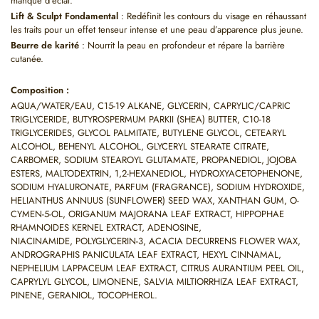
manque d’éclat.
Lift & Sculpt Fondamental
: Redéfinit les contours du visage en réhaussant
les traits pour un effet tenseur intense et une peau d’apparence plus jeune.
Beurre de karité
: Nourrit la peau en profondeur et répare la barrière
cutanée.
Composition :
AQUA/WATER/EAU, C15-19 ALKANE, GLYCERIN, CAPRYLIC/CAPRIC
TRIGLYCERIDE, BUTYROSPERMUM PARKII (SHEA) BUTTER, C10-18
TRIGLYCERIDES, GLYCOL PALMITATE, BUTYLENE GLYCOL, CETEARYL
ALCOHOL, BEHENYL ALCOHOL, GLYCERYL STEARATE CITRATE,
CARBOMER, SODIUM STEAROYL GLUTAMATE, PROPANEDIOL, JOJOBA
ESTERS, MALTODEXTRIN, 1,2-HEXANEDIOL, HYDROXYACETOPHENONE,
SODIUM HYALURONATE, PARFUM (FRAGRANCE), SODIUM HYDROXIDE,
HELIANTHUS ANNUUS (SUNFLOWER) SEED WAX, XANTHAN GUM, O-
CYMEN-5-OL, ORIGANUM MAJORANA LEAF EXTRACT, HIPPOPHAE
RHAMNOIDES KERNEL EXTRACT, ADENOSINE,
NIACINAMIDE, POLYGLYCERIN-3, ACACIA DECURRENS FLOWER WAX,
ANDROGRAPHIS PANICULATA LEAF EXTRACT, HEXYL CINNAMAL,
NEPHELIUM LAPPACEUM LEAF EXTRACT, CITRUS AURANTIUM PEEL OIL,
CAPRYLYL GLYCOL, LIMONENE, SALVIA MILTIORRHIZA LEAF EXTRACT,
PINENE, GERANIOL, TOCOPHEROL.