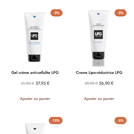
-5%
-5%
Gel crème anti-cellulite LPG
Creme Lipo-réductrice LPG
57,95
€
56,90
€
61,00
€
59,90
€
Ajouter au panier
Ajouter au panier
-15%
-5%