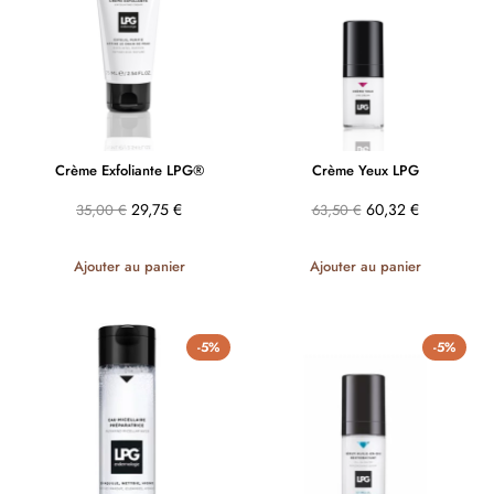
Crème Exfoliante LPG®
Crème Yeux LPG
29,75
€
60,32
€
35,00
€
63,50
€
Ajouter au panier
Ajouter au panier
-5%
-5%