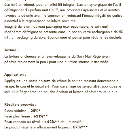
élasticité et rebond, pour un effet lift intégral. L’action synergique de l’actif
®
défatigant et du parfum nuit LPG
, aux propriétés apaisantes et relaxantes,
favorise la détente avant le sommeil en réduisant l’impact négatif du cortisol,
essentiel à la régénération cellulaire nocturne.
Imaginé dans un nouveau packaging éco-responsable, le soin nuit
régénérant défatigant se présente dans un pot en verre rechargeable de 50
ml : un packaging durable, économique et pensé pour réduire les déchets.
Texture :
La texture onctueuse et ultra-enveloppante du Soin Nuit Régénérant
pénètre rapidement la peau pour une nutrition intense instantanée.
Application :
Appliquez une petite noisette de crème le soir en massant doucement le
visage, le cou et le décolleté. Pour davantage de sensorialité, appliquez le
soin Nuit Régénérant en couche épaisse et laissez pénétrer toute la nuit.
Résultats prouvés :
Rides réduites :
-25%*
Peau plus ferme :
+21%**
Peau reposée au réveil :
+42%**
de luminosité
Le produit régénère efficacement la peau :
87%***