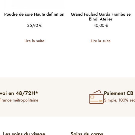
Poudre de soie Haute définition
Grand Foulard Garda Framboise
Bindi Atelier
35,90
€
40,00
€
Lire la suite
Lire la suite
voi en 48/72H*
Paiement CB
France métropolitaine
Simple, 100% séc
Les soins du visage
Soins du corps