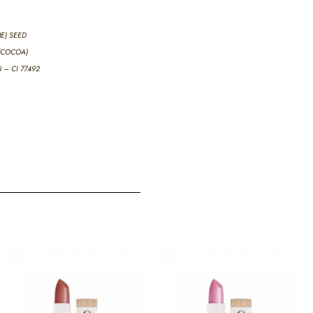
E) SEED
 (COCOA)
 – CI 77492