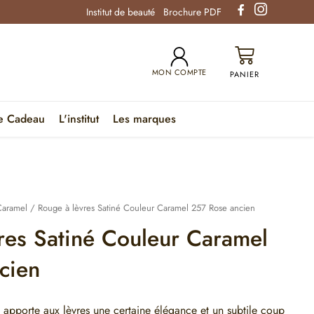
Institut de beauté
Brochure PDF
MON COMPTE
e Cadeau
L'institut
Les marques
Caramel
/ Rouge à lèvres Satiné Couleur Caramel 257 Rose ancien
es Satiné Couleur Caramel
cien
 apporte aux lèvres une certaine élégance et un subtile coup