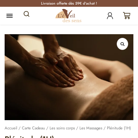
Livraison offerte dès 59€ d'achat !
Accueil
/
Carte Cadeau
/
Les soins corps
/
Les Massages
/ Plénitude (1H)