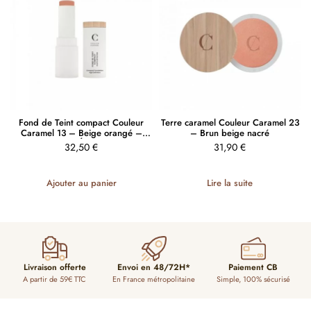
Fond de Teint compact Couleur
Terre caramel Couleur Caramel 23
Caramel 13 – Beige orangé –
– Brun beige nacré
HAUTE DÉFINITION
32,50
€
31,90
€
Ajouter au panier
Lire la suite
Livraison offerte
Envoi en 48/72H*
Paiement CB
A partir de 59€ TTC
En France métropolitaine
Simple, 100% sécurisé