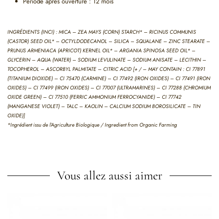
Période après ouverture : 12 mois
INGRÉDIENTS (INCI) : MICA – ZEA MAYS (CORN) STARCH* – RICINUS COMMUNIS
(CASTOR) SEED OIL* – OCTYLDODECANOL – SILICA – SQUALANE – ZINC STEARATE –
PRUNUS ARMENIACA (APRICOT) KERNEL OIL* – ARGANIA SPINOSA SEED OIL* –
GLYCERIN – AQUA (WATER) – SODIUM LEVULINATE – SODIUM ANISATE – LECITHIN –
TOCOPHEROL – ASCORBYL PALMITATE – CITRIC ACID [+ / – MAY CONTAIN : CI 77891
(TITANIUM DIOXIDE) – CI 75470 (CARMINE) – CI 77492 (IRON OXIDES) – CI 77491 (IRON
OXIDES) – CI 77499 (IRON OXIDES) – CI 77007 (ULTRAMARINES) – CI 77288 (CHROMIUM
OXIDE GREEN) – CI 77510 (FERRIC AMMONIUM FERROCYANIDE) – CI 77742
(MANGANESE VIOLET) – TALC – KAOLIN – CALCIUM SODIUM BOROSILICATE – TIN
OXIDE)]
*Ingrédient issu de l’Agriculture Biologique / Ingredient from Organic Farming
Vous allez aussi aimer