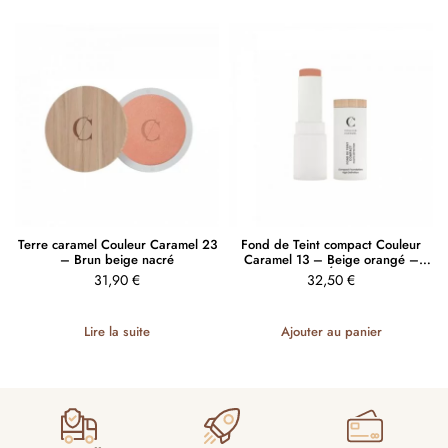
Terre caramel Couleur Caramel 23
Fond de Teint compact Couleur
– Brun beige nacré
Caramel 13 – Beige orangé –
HAUTE DÉFINITION
31,90
€
32,50
€
Lire la suite
Ajouter au panier