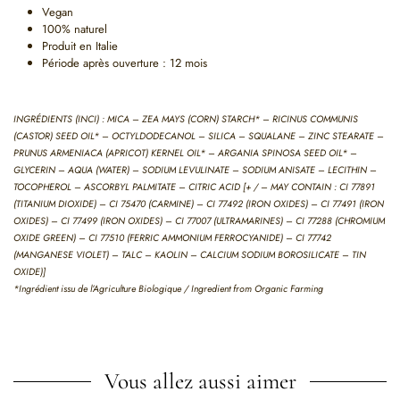
Vegan
100% naturel
Produit en Italie
Période après ouverture : 12 mois
INGRÉDIENTS (INCI) : MICA – ZEA MAYS (CORN) STARCH* – RICINUS COMMUNIS
(CASTOR) SEED OIL* – OCTYLDODECANOL – SILICA – SQUALANE – ZINC STEARATE –
PRUNUS ARMENIACA (APRICOT) KERNEL OIL* – ARGANIA SPINOSA SEED OIL* –
GLYCERIN – AQUA (WATER) – SODIUM LEVULINATE – SODIUM ANISATE – LECITHIN –
TOCOPHEROL – ASCORBYL PALMITATE – CITRIC ACID [+ / – MAY CONTAIN : CI 77891
(TITANIUM DIOXIDE) – CI 75470 (CARMINE) – CI 77492 (IRON OXIDES) – CI 77491 (IRON
OXIDES) – CI 77499 (IRON OXIDES) – CI 77007 (ULTRAMARINES) – CI 77288 (CHROMIUM
OXIDE GREEN) – CI 77510 (FERRIC AMMONIUM FERROCYANIDE) – CI 77742
(MANGANESE VIOLET) – TALC – KAOLIN – CALCIUM SODIUM BOROSILICATE – TIN
OXIDE)]
*Ingrédient issu de l’Agriculture Biologique / Ingredient from Organic Farming
Vous allez aussi aimer