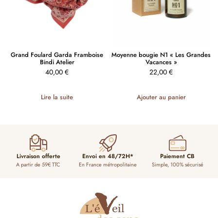
Grand Foulard Garda Framboise
Moyenne bougie N1 « Les Grandes
Bindi Atelier
Vacances »
40,00
€
22,00
€
Lire la suite
Ajouter au panier
Livraison offerte
Envoi en 48/72H*
Paiement CB
A partir de 59€ TTC
En France métropolitaine
Simple, 100% sécurisé