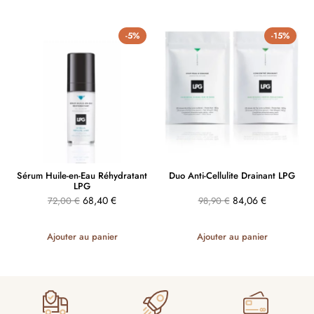
-5%
-15%
Sérum Huile-en-Eau Réhydratant
Duo Anti-Cellulite Drainant LPG
LPG
68,40
€
84,06
€
72,00
€
98,90
€
Ajouter au panier
Ajouter au panier