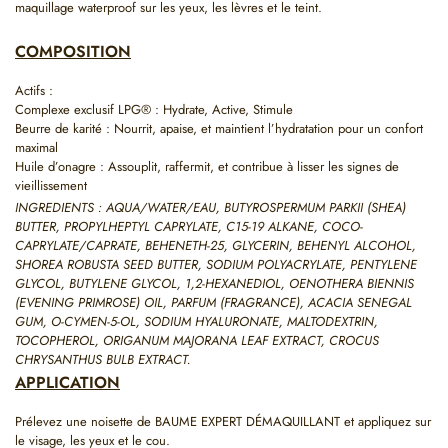
maquillage waterproof sur les yeux, les lèvres et le teint.
COMPOSITION
Actifs :
Complexe exclusif LPG® : Hydrate, Active, Stimule
Beurre de karité : Nourrit, apaise, et maintient l’hydratation pour un confort
maximal
Huile d’onagre : Assouplit, raffermit, et contribue à lisser les signes de
vieillissement
INGREDIENTS : AQUA/WATER/EAU, BUTYROSPERMUM PARKII (SHEA)
BUTTER, PROPYLHEPTYL CAPRYLATE, C15-19 ALKANE, COCO-
CAPRYLATE/CAPRATE, BEHENETH-25, GLYCERIN, BEHENYL ALCOHOL,
SHOREA ROBUSTA SEED BUTTER, SODIUM POLYACRYLATE, PENTYLENE
GLYCOL, BUTYLENE GLYCOL, 1,2-HEXANEDIOL, OENOTHERA BIENNIS
(EVENING PRIMROSE) OIL, PARFUM (FRAGRANCE), ACACIA SENEGAL
GUM, O-CYMEN-5-OL, SODIUM HYALURONATE, MALTODEXTRIN,
TOCOPHEROL, ORIGANUM MAJORANA LEAF EXTRACT, CROCUS
CHRYSANTHUS BULB EXTRACT.
APPLICATION
Prélevez une noisette de BAUME EXPERT DÉMAQUILLANT et appliquez sur
le visage, les yeux et le cou.