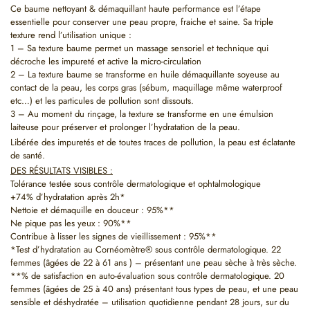
Ce baume nettoyant & démaquillant haute performance est l’étape
essentielle pour conserver une peau propre, fraiche et saine. Sa triple
texture rend l’utilisation unique :
1 – Sa texture baume permet un massage sensoriel et technique qui
décroche les impureté et active la micro-circulation
2 – La texture baume se transforme en huile démaquillante soyeuse au
contact de la peau, les corps gras (sébum, maquillage même waterproof
etc…) et les particules de pollution sont dissouts.
3 – Au moment du rinçage, la texture se transforme en une émulsion
laiteuse pour préserver et prolonger l’hydratation de la peau.
Libérée des impuretés et de toutes traces de pollution, la peau est éclatante
de santé.
DES RÉSULTATS VISIBLES :
Tolérance testée sous contrôle dermatologique et ophtalmologique
+74% d’hydratation après 2h*
Nettoie et démaquille en douceur : 95%**
Ne pique pas les yeux : 90%**
Contribue à lisser les signes de vieillissement : 95%**
*Test d’hydratation au Cornéomètre® sous contrôle dermatologique. 22
femmes (âgées de 22 à 61 ans ) – présentant une peau sèche à très sèche.
**% de satisfaction en auto-évaluation sous contrôle dermatologique. 20
femmes (âgées de 25 à 40 ans) présentant tous types de peau, et une peau
sensible et déshydratée – utilisation quotidienne pendant 28 jours, sur du