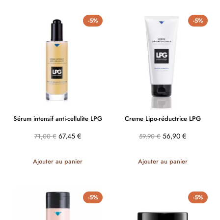
-5%
-5%
Sérum intensif anti-cellulite LPG
Creme Lipo-réductrice LPG
67,45
€
56,90
€
71,00
€
59,90
€
Ajouter au panier
Ajouter au panier
-5%
-5%