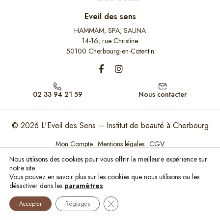
Eveil des sens
HAMMAM, SPA, SAUNA
14-16, rue Christine
50100 Cherbourg-en-Cotentin
02 33 94 21 59
Nous contacter
© 2026
L'Eveil des Sens – Institut de beauté à Cherbourg
Mon Compte
Mentions légales
CGV
Nous utilisons des cookies pour vous offrir la meilleure expérience sur
Ce site est protégé par reCAPTCHA. Les règles de confidentialité et les conditions
d'utilisation de Google s'appliquent.
notre site.
Vous pouvez en savoir plus sur les cookies que nous utilisons ou les
Paiement 100% sécurisé
désactiver dans les
paramètres
.
Fermer la bannière des cookies GDP
Accepter
Réglages