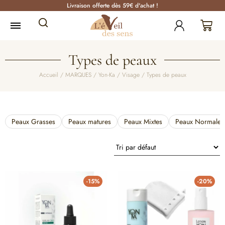
Livraison offerte dès 59€ d'achat !
Types de peaux
Accueil
/
MARQUES
/
Yon-Ka
/
Visage
/ Types de peaux
Peaux Grasses
Peaux matures
Peaux Mixtes
Peaux Normales
-15%
-20%