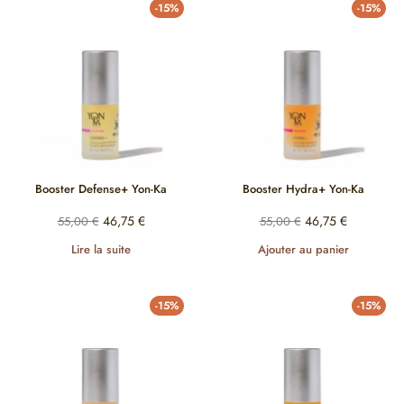
-15%
-15%
Booster Defense+ Yon-Ka
Booster Hydra+ Yon-Ka
46,75
€
46,75
€
55,00
€
55,00
€
Lire la suite
Ajouter au panier
-15%
-15%