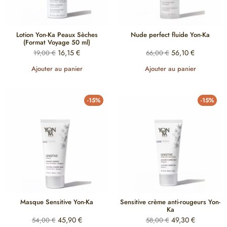
Lotion Yon-Ka Peaux Sèches
Nude perfect fluide Yon-Ka
(Format Voyage 50 ml)
16,15
€
56,10
€
19,00
€
66,00
€
Ajouter au panier
Ajouter au panier
-15%
-15%
Masque Sensitive Yon-Ka
Sensitive crème anti-rougeurs Yon-
Ka
45,90
€
49,30
€
54,00
€
58,00
€