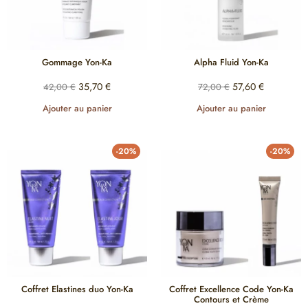
Gommage Yon-Ka
Alpha Fluid Yon-Ka
35,70
€
57,60
€
42,00
€
72,00
€
Ajouter au panier
Ajouter au panier
-20%
-20%
Coffret Elastines duo Yon-Ka
Coffret Excellence Code Yon-Ka
Contours et Crème