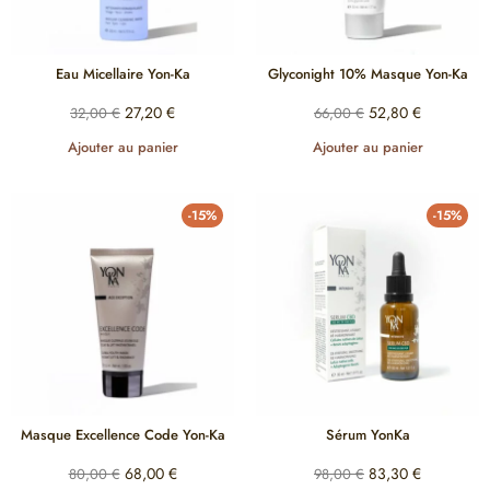
Eau Micellaire Yon-Ka
Glyconight 10% Masque Yon-Ka
27,20
€
52,80
€
32,00
€
66,00
€
Ajouter au panier
Ajouter au panier
-15%
-15%
Masque Excellence Code Yon-Ka
Sérum YonKa
68,00
€
83,30
€
80,00
€
98,00
€